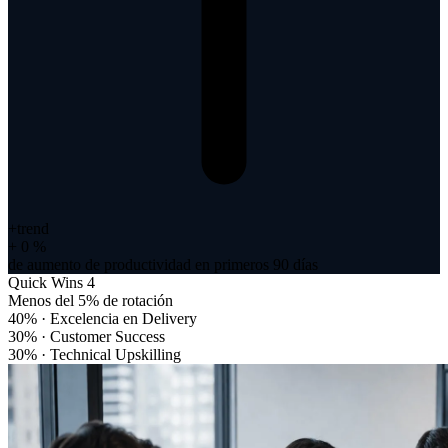
+trend
+
0
%
de aumento de productividad
en primeros 90 días
Quick Wins
4
Menos del 5% de rotación
40% · Excelencia en Delivery
30% · Customer Success
30% · Technical Upskilling