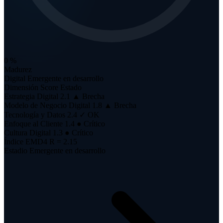
0
%
Madurez
Digital
Emergente en desarrollo
Dimensión
Score
Estado
Estrategia Digital
2.1
▲ Brecha
Modelo de Negocio Digital
1.8
▲ Brecha
Tecnología y Datos
2.4
✓ OK
Enfoque al Cliente
1.4
● Crítico
Cultura Digital
1.3
● Crítico
Índice EMD4
R = 2.15
Estadio
Emergente en desarrollo