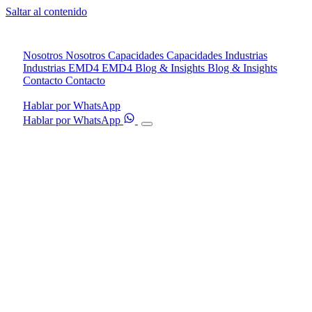
Saltar al contenido
Nosotros
Nosotros
Capacidades
Capacidades
Industrias
Industrias
EMD4
EMD4
Blog & Insights
Blog & Insights
Contacto
Contacto
Hablar por WhatsApp
Hablar por WhatsApp
01
Nosotros
→
02
Capacidades
→
03
Industrias
→
04
EMD4
→
05
Blog & Insights
→
06
Contacto
→
Agendar diagnóstico