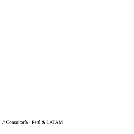
Transformación digital · Perú & Latam
//
Consultoría · Perú & LATAM