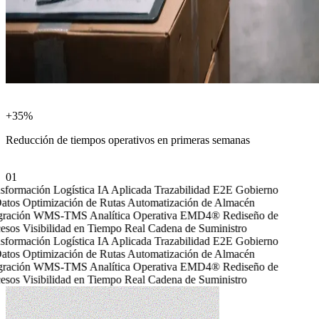
RESULTADO PROMEDIO
+35%
Reducción de tiempos operativos en primeras semanas
SEC.01
01
formación Logística
IA Aplicada
Trazabilidad E2E
Gobierno
tos
Optimización de Rutas
Automatización de Almacén
gración WMS-TMS
Analítica Operativa
EMD4®
Rediseño de
sos
Visibilidad en Tiempo Real
Cadena de Suministro
formación Logística
IA Aplicada
Trazabilidad E2E
Gobierno
tos
Optimización de Rutas
Automatización de Almacén
gración WMS-TMS
Analítica Operativa
EMD4®
Rediseño de
sos
Visibilidad en Tiempo Real
Cadena de Suministro