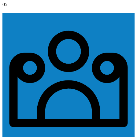
05
CD