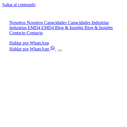
Saltar al contenido
Nosotros
Nosotros
Capacidades
Capacidades
Industrias
Industrias
EMD4
EMD4
Blog & Insights
Blog & Insights
Contacto
Contacto
Hablar por WhatsApp
Hablar por WhatsApp
01
Nosotros
→
02
Capacidades
→
03
Industrias
→
04
EMD4
→
05
Blog & Insights
→
06
Contacto
→
Agendar diagnóstico